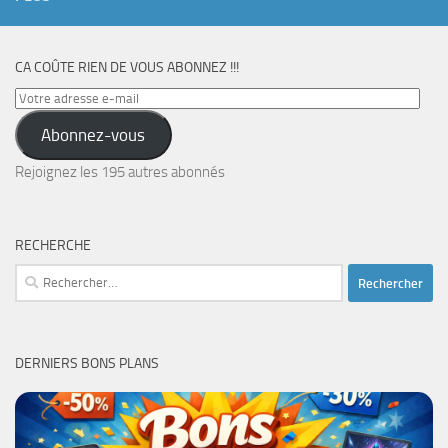
CA COÛTE RIEN DE VOUS ABONNEZ !!!
Votre
adresse
Abonnez-vous
e-
mail
Rejoignez les 195 autres abonnés
RECHERCHE
Rechercher :
DERNIERS BONS PLANS