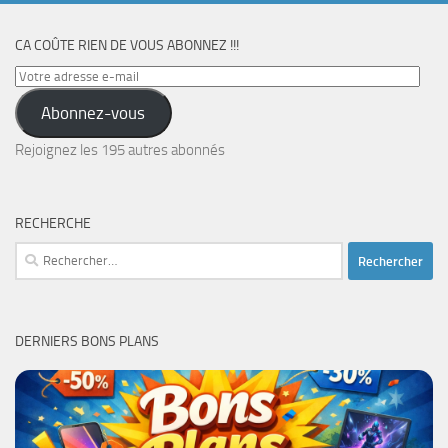
CA COÛTE RIEN DE VOUS ABONNEZ !!!
Votre
adresse
Abonnez-vous
e-
mail
Rejoignez les 195 autres abonnés
RECHERCHE
Rechercher :
DERNIERS BONS PLANS