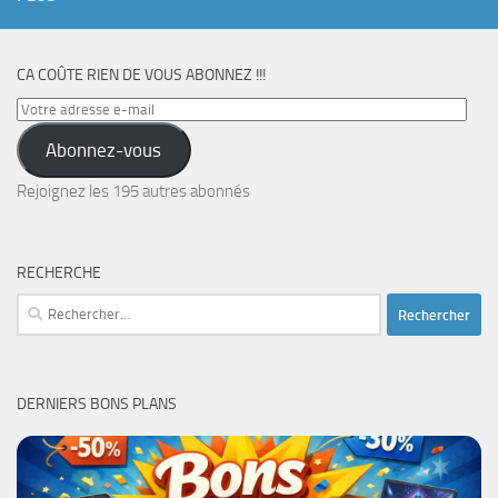
CA COÛTE RIEN DE VOUS ABONNEZ !!!
Votre
adresse
Abonnez-vous
e-
mail
Rejoignez les 195 autres abonnés
RECHERCHE
Rechercher :
DERNIERS BONS PLANS