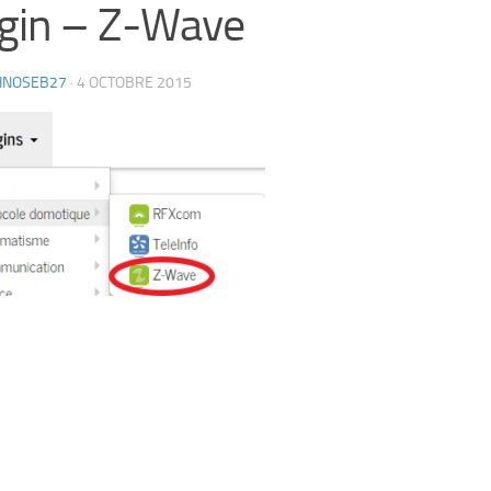
gin – Z-Wave
HNOSEB27
·
4 OCTOBRE 2015