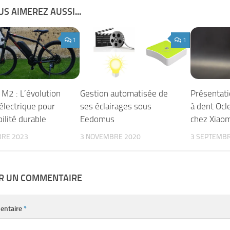
S AIMEREZ AUSSI...
1
1
 M2 : L’évolution
Gestion automatisée de
Présentati
électrique pour
ses éclairages sous
à dent Ocl
ilité durable
Eedomus
chez Xiaom
BRE 2023
3 NOVEMBRE 2020
3 SEPTEMBR
ER UN COMMENTAIRE
entaire
*