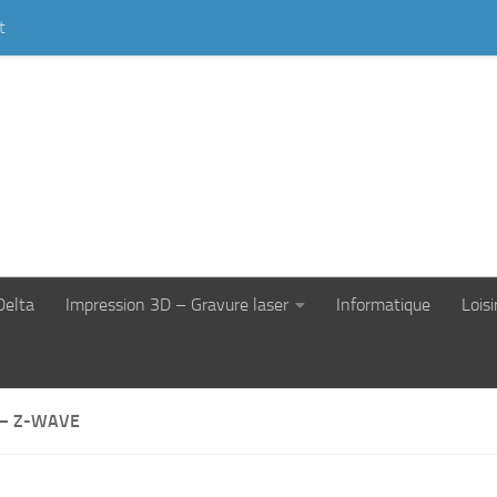
t
Delta
Impression 3D – Gravure laser
Informatique
Loisi
 – Z-WAVE