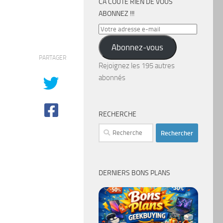
CA COÛTE RIEN DE VOUS
ABONNEZ !!!
Votre
adresse
Abonnez-vous
e-
PARTAGER
mail
Rejoignez les 195 autres
abonnés
RECHERCHE
Rechercher :
DERNIERS BONS PLANS