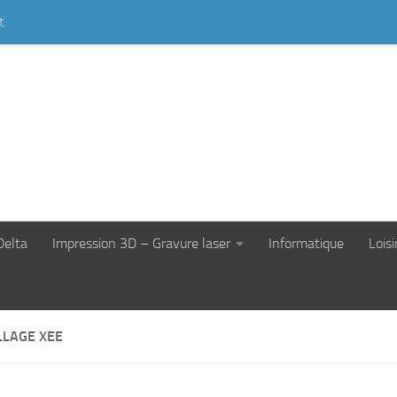
t
Delta
Impression 3D – Gravure laser
Informatique
Loisi
LAGE XEE