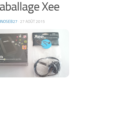
ballage Xee
HNOSEB27
·
27 AOÛT 2015