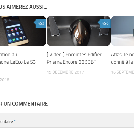
S AIMEREZ AUSSI...
3
0
ation du
[ Vidéo ] Enceintes Edifier
Atlas, le 
one LeEco Le S3
Prisma Encore 3360BT
donné à la
19 DÉCEMBRE 2017
16 SEPTEMB
 2018
ER UN COMMENTAIRE
entaire
*