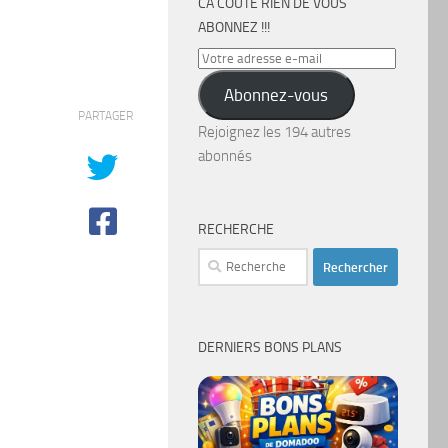
CA COÛTE RIEN DE VOUS
ABONNEZ !!!
Votre
adresse
Abonnez-vous
e-
PARTAGER
mail
Rejoignez les 194 autres
abonnés
RECHERCHE
Rechercher :
DERNIERS BONS PLANS