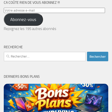
CA COÛTE RIEN DE VOUS ABONNEZ !!!
Votre
adresse
Abonnez-vous
e-
mail
Rejoignez les 195 autres abonnés
RECHERCHE
Rechercher :
DERNIERS BONS PLANS