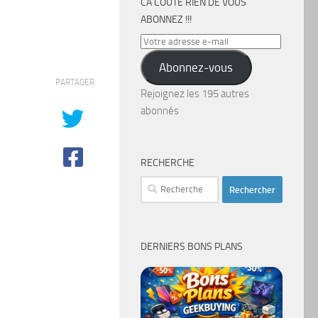
CA COÛTE RIEN DE VOUS
ABONNEZ !!!
Votre
adresse
Abonnez-vous
e-
PARTAGER
mail
Rejoignez les 195 autres
abonnés
RECHERCHE
Rechercher :
DERNIERS BONS PLANS