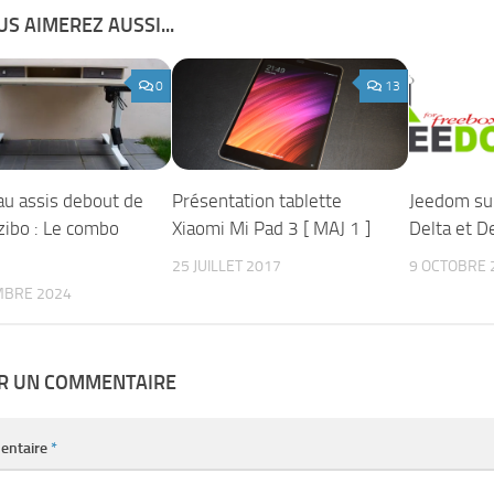
S AIMEREZ AUSSI...
0
13
au assis debout de
Présentation tablette
Jeedom su
zibo : Le combo
Xiaomi Mi Pad 3 [ MAJ 1 ]
Delta et De
?
25 JUILLET 2017
9 OCTOBRE 
MBRE 2024
ER UN COMMENTAIRE
entaire
*