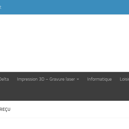
t
Delta
Impression 3D – Gravure laser
Informatique
Loisi
 REÇU