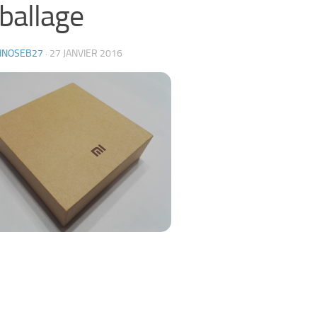
ballage
HNOSEB27
·
27 JANVIER 2016