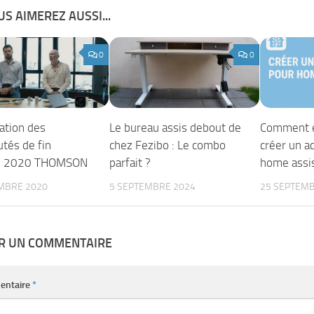
S AIMEREZ AUSSI...
0
0
ation des
Le bureau assis debout de
Comment e
tés de fin
chez Fezibo : Le combo
créer un a
e 2020 THOMSON
parfait ?
home assis
MBRE 2020
5 SEPTEMBRE 2024
25 SEPTEMB
ER UN COMMENTAIRE
entaire
*