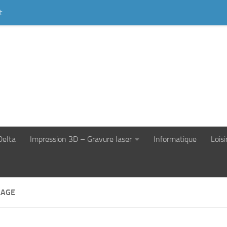
t
Delta
Impression 3D – Gravure laser
Informatique
Loisi
LAGE