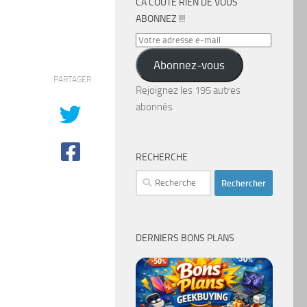
CA COÛTE RIEN DE VOUS
ABONNEZ !!!
Votre
adresse
Abonnez-vous
e-
PARTAGER
mail
Rejoignez les 195 autres
abonnés
RECHERCHE
Rechercher :
DERNIERS BONS PLANS