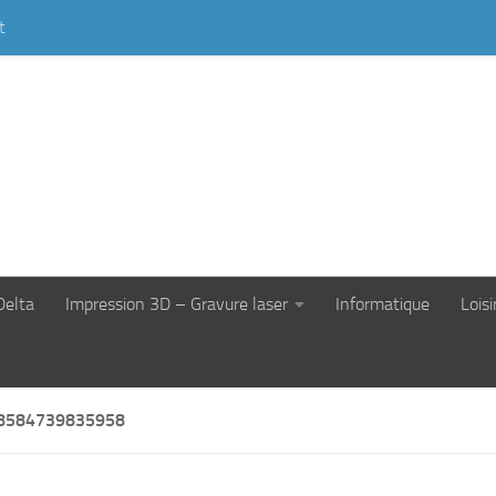
t
Delta
Impression 3D – Gravure laser
Informatique
Loisi
8584739835958