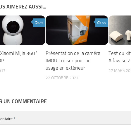
S AIMEREZ AUSSI...
25
44
Xiaomi Mijia 360°
Présentation de la caméra
Test du kit
0P
IMOU Cruiser pour un
Alfawise 
usage en extérieur
017
27 MARS 20
22 OCTOBRE 2021
ER UN COMMENTAIRE
entaire
*