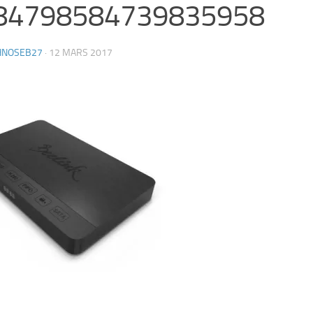
84798584739835958
HNOSEB27
·
12 MARS 2017