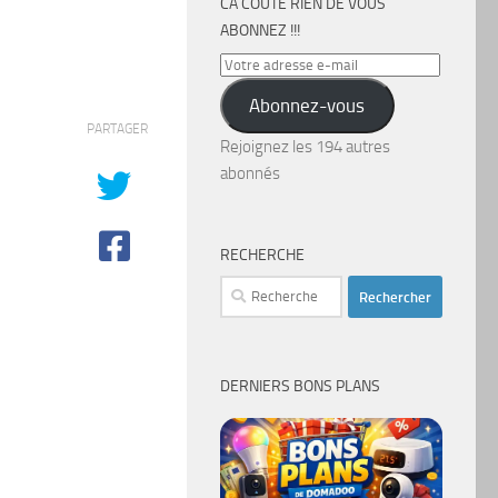
CA COÛTE RIEN DE VOUS
ABONNEZ !!!
Votre
adresse
Abonnez-vous
e-
PARTAGER
mail
Rejoignez les 194 autres
abonnés
RECHERCHE
Rechercher :
DERNIERS BONS PLANS