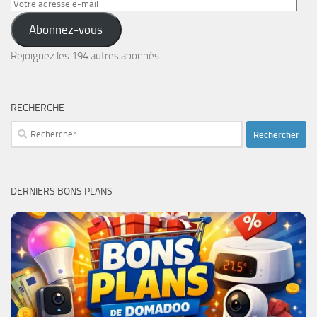
Votre
adresse
Abonnez-vous
e-
mail
Rejoignez les 194 autres abonnés
RECHERCHE
Rechercher :
DERNIERS BONS PLANS