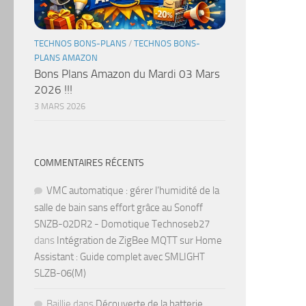
TECHNOS BONS-PLANS
/
TECHNOS BONS-
PLANS AMAZON
Bons Plans Amazon du Mardi 03 Mars
2026 !!!
3 MARS 2026
COMMENTAIRES RÉCENTS
VMC automatique : gérer l’humidité de la
salle de bain sans effort grâce au Sonoff
SNZB-02DR2 - Domotique Technoseb27
dans
Intégration de ZigBee MQTT sur Home
Assistant : Guide complet avec SMLIGHT
SLZB-06(M)
Baillie
dans
Découverte de la batterie