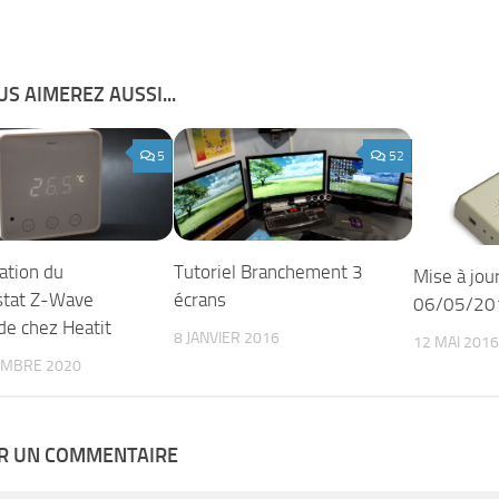
S AIMEREZ AUSSI...
5
52
ation du
Tutoriel Branchement 3
Mise à jo
stat Z-Wave
écrans
06/05/20
e chez Heatit
8 JANVIER 2016
12 MAI 2016
EMBRE 2020
ER UN COMMENTAIRE