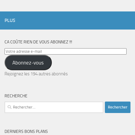
PLUS
CA COÛTE RIEN DE VOUS ABONNEZ !!!
Votre
adresse
Abonnez-vous
e-
mail
Rejoignez les 194 autres abonnés
RECHERCHE
Rechercher :
DERNIERS BONS PLANS