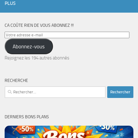
PLUS
CA COÛTE RIEN DE VOUS ABONNEZ !!!
Votre
adresse
Abonnez-vous
e-
mail
Rejoignez les 194 autres abonnés
RECHERCHE
Rechercher :
DERNIERS BONS PLANS