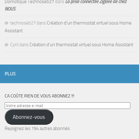
Domotique Technoseb27
dans
La prise connectée ZigBee de chez
NOUS
technoseb27
dans
Création d’un thermostat virtuel sous Home
Assistant
Cyril
dans
Création d’un thermostat virtuel sous Home Assistant
PLUS
CA COÛTE RIEN DE VOUS ABONNEZ !!!
Votre
adresse
Abonnez-vous
e-
mail
Rejoignez les 194 autres abonnés